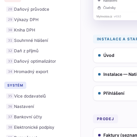
Daňový průvodce
28
Výkazy DPH
29
Kniha DPH
30
INSTALACE A STA
Souhrnné hlášení
31
Daň z příjmů
32
Úvod
Daňový optimalizátor
33
Hromadný export
34
Instalace — Nati
SYSTÉM
Přihlášení
Více dodavatelů
35
Nastavení
36
Bankovní účty
37
PRODEJ
Elektronické podpisy
38
Faktury (sezna