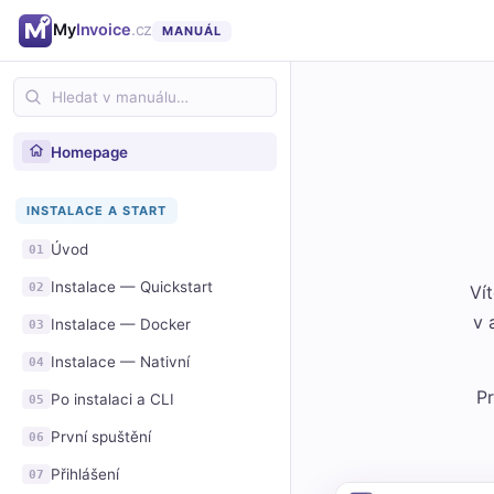
My
Invoice
.cz
MANUÁL
Homepage
INSTALACE A START
Úvod
01
Instalace — Quickstart
02
Ví
v 
Instalace — Docker
03
Instalace — Nativní
04
Pr
Po instalaci a CLI
05
První spuštění
06
Přihlášení
07