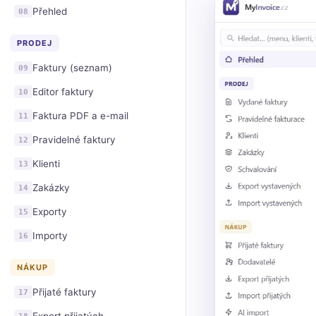
Přehled
08
PRODEJ
Faktury (seznam)
09
Editor faktury
10
Faktura PDF a e-mail
11
Pravidelné faktury
12
Klienti
13
Zakázky
14
Exporty
15
Importy
16
NÁKUP
Přijaté faktury
17
18