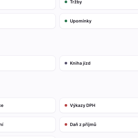
Tržby
Upomínky
Kniha jízd
ce
Výkazy DPH
ní
Daň z příjmů