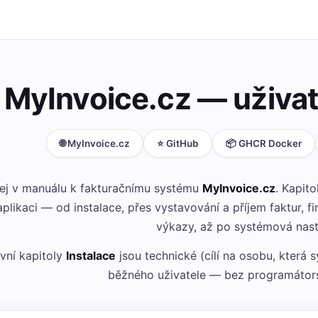
MyInvoice.cz — uživa
🌐 MyInvoice.cz
⭐ GitHub
📦 GHCR Docker
tej v manuálu k fakturačnímu systému
MyInvoice.cz
. Kapit
aplikaci — od instalace, přes vystavování a příjem faktur, 
výkazy, až po systémová nast
vní kapitoly
Instalace
jsou technické (cílí na osobu, která 
běžného uživatele — bez programátor