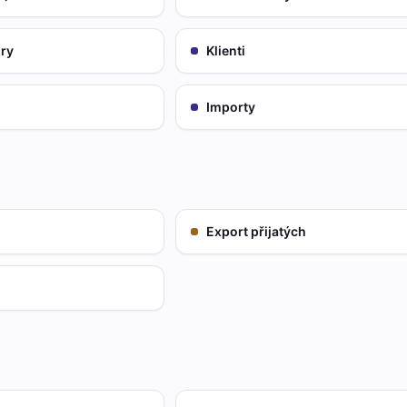
ury
Klienti
Importy
Export přijatých