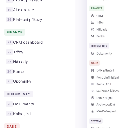
Export přijatých
AI extrakce
19
Platební příkazy
20
FINANCE
CRM dashboard
21
Tržby
22
Náklady
23
Banka
24
Upomínky
25
DOKUMENTY
Dokumenty
26
Kniha jízd
27
DANĚ