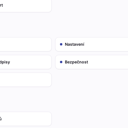
rt
Nastavení
dpisy
Bezpečnost
ů