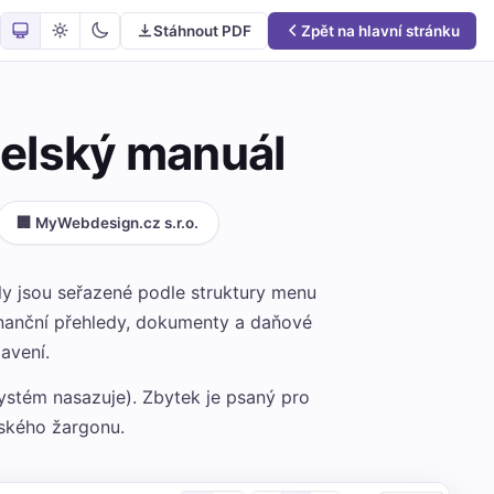
Stáhnout PDF
Zpět na hlavní stránku
telský manuál
🏢 MyWebdesign.cz s.r.o.
oly jsou seřazené podle struktury menu
finanční přehledy, dokumenty a daňové
avení.
systém nasazuje). Zbytek je psaný pro
ského žargonu.