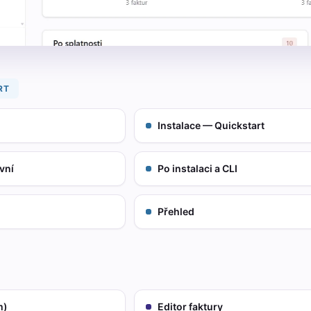
RT
Instalace — Quickstart
vní
Po instalaci a CLI
Přehled
m)
Editor faktury