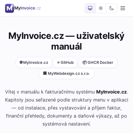
My
Invoice
.cz
MyInvoice.cz — uživatelský
manuál
🌐 MyInvoice.cz
⭐ GitHub
📦 GHCR Docker
🏢 MyWebdesign.cz s.r.o.
Vítej v manuálu k fakturačnímu systému
MyInvoice.cz
.
Kapitoly jsou seřazené podle struktury menu v aplikaci
— od instalace, přes vystavování a příjem faktur,
finanční přehledy, dokumenty a daňové výkazy, až po
systémová nastavení.