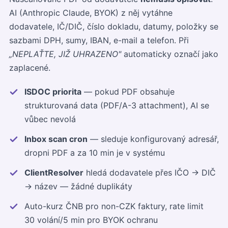
AI (Anthropic Claude, BYOK) z něj vytáhne
dodavatele, IČ/DIČ, číslo dokladu, datumy, položky se
sazbami DPH, sumy, IBAN, e-mail a telefon. Při
„NEPLAŤTE, JIŽ UHRAZENO"
automaticky označí jako
zaplacené.
ISDOC priorita
— pokud PDF obsahuje
strukturovaná data (PDF/A-3 attachment), AI se
vůbec nevolá
Inbox scan cron
— sleduje konfigurovaný adresář,
dropni PDF a za 10 min je v systému
ClientResolver
hledá dodavatele přes IČO → DIČ
→ název — žádné duplikáty
Auto-kurz ČNB pro non-CZK faktury, rate limit
30 volání/5 min pro BYOK ochranu