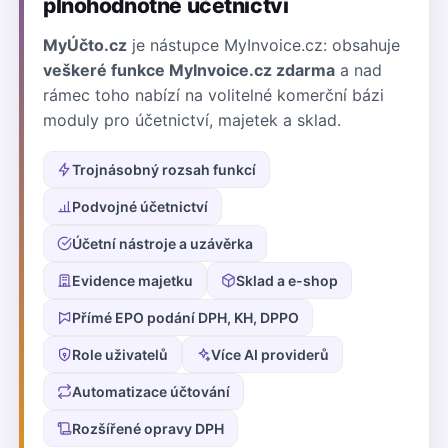
plnohodnotné účetnictví
MyÚčto.cz
je nástupce MyInvoice.cz: obsahuje
veškeré funkce MyInvoice.cz zdarma
a nad
rámec toho nabízí na volitelné komerční bázi
moduly pro účetnictví, majetek a sklad.
Trojnásobný rozsah funkcí
Podvojné účetnictví
Účetní nástroje a uzávěrka
Evidence majetku
Sklad a e-shop
Přímé EPO podání DPH, KH, DPPO
Role uživatelů
Více AI providerů
Automatizace účtování
Rozšířené opravy DPH