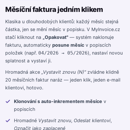
Měsíční faktura jedním klikem
Klasika u dlouhodobých klientů: každý měsíc stejná
částka, jen se mění měsíc v popisku. V MyInvoice.cz
stačí kliknout na
„Opakovat"
— systém naklonuje
fakturu, automaticky
posune měsíc
v popiscích
položek (např.
), nastaví novou
04/2026 → 05/2026
splatnost a vystaví ji.
Hromadná akce
„Vystavit znovu (N)"
zvládne klidně
20 měsíčních faktur naráz — jeden klik, jeden e-mail
klientovi, hotovo.
Klonování s auto-inkrementem měsíce
v
popiscích
Hromadné
Vystavit znovu
,
Odeslat klientovi
,
Označit jako zaplacené