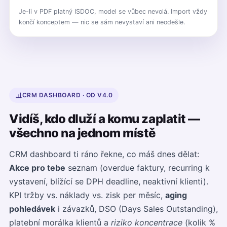
Je-li v PDF platný ISDOC, model se vůbec nevolá. Import vždy
končí konceptem — nic se sám nevystaví ani neodešle.
CRM DASHBOARD · OD V4.0
Vidíš, kdo dluží a komu zaplatit —
všechno na jednom místě
CRM dashboard ti ráno řekne, co máš dnes dělat:
Akce pro tebe
seznam (overdue faktury, recurring k
vystavení, blížící se DPH deadline, neaktivní klienti).
KPI tržby vs. náklady vs. zisk per měsíc,
aging
pohledávek
i závazků, DSO (Days Sales Outstanding),
platební morálka klientů a
riziko koncentrace
(kolik %