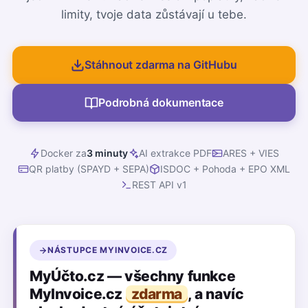
limity, tvoje data zůstávají u tebe.
Stáhnout zdarma na GitHubu
Podrobná dokumentace
Docker za
3 minuty
AI extrakce PDF
ARES + VIES
QR platby (SPAYD + SEPA)
ISDOC + Pohoda + EPO XML
REST API v1
NÁSTUPCE MYINVOICE.CZ
MyÚčto.cz — všechny funkce
MyInvoice.cz
zdarma
, a navíc