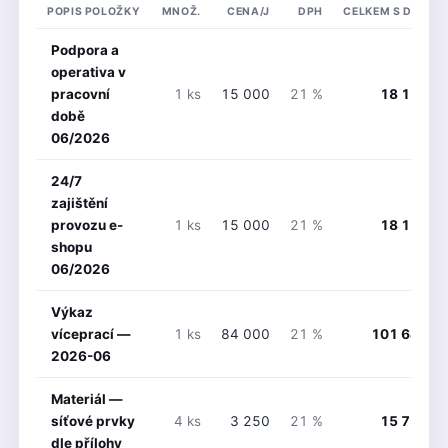
POPIS POLOŽKY
MNOŽ.
CENA/J
DPH
CELKEM S DPH
Podpora a
operativa v
pracovní
1 ks
15 000
21 %
18 150
době
06/2026
24/7
zajištění
provozu e-
1 ks
15 000
21 %
18 150
shopu
06/2026
Výkaz
víceprací —
1 ks
84 000
21 %
101 640
2026-06
Materiál —
síťové prvky
4 ks
3 250
21 %
15 730
dle přílohy