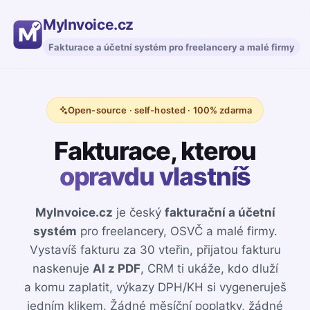
MyInvoice.cz
Fakturace a účetní systém pro freelancery a malé firmy
Open-source · self-hosted · 100% zdarma
Fakturace, kterou
opravdu vlastníš
MyInvoice.cz
je český
fakturační a účetní
systém
pro freelancery, OSVČ a malé firmy.
Vystavíš fakturu za 30 vteřin, přijatou fakturu
naskenuje
AI z PDF
, CRM ti ukáže, kdo dluží
a komu zaplatit, výkazy DPH/KH si vygeneruješ
jedním klikem. Žádné měsíční poplatky, žádné