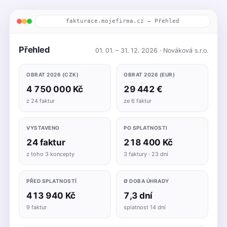
fakturace.mojefirma.cz — Přehled
Přehled
01. 01. – 31. 12. 2026 · Nováková s.r.o.
OBRAT 2026 (CZK)
OBRAT 2026 (EUR)
4 750 000 Kč
29 442 €
z 24 faktur
ze 6 faktur
VYSTAVENO
PO SPLATNOSTI
24 faktur
218 400 Kč
z toho 3 koncepty
3 faktury · 23 dní
PŘED SPLATNOSTÍ
Ø DOBA ÚHRADY
413 940 Kč
7,3 dní
9 faktur
splatnost 14 dní