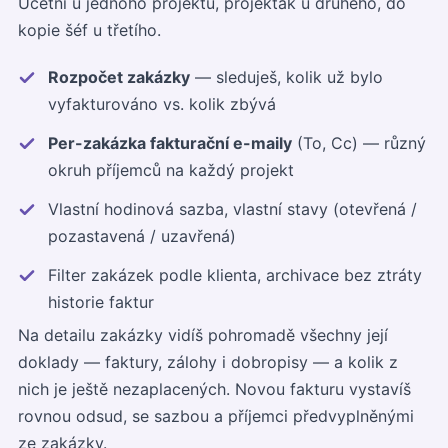
Účetní u jednoho projektu, projekťák u druhého, do
kopie šéf u třetího.
Rozpočet zakázky
— sleduješ, kolik už bylo
vyfakturováno vs. kolik zbývá
Per-zakázka fakturační e-maily
(To, Cc) — různý
okruh příjemců na každý projekt
Vlastní hodinová sazba, vlastní stavy (otevřená /
pozastavená / uzavřená)
Filter zakázek podle klienta, archivace bez ztráty
historie faktur
Na detailu zakázky vidíš pohromadě všechny její
doklady — faktury, zálohy i dobropisy — a kolik z
nich je ještě nezaplacených. Novou fakturu vystavíš
rovnou odsud, se sazbou a příjemci předvyplněnými
ze zakázky.