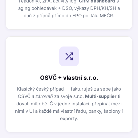
readonly), 2FA, activity log,
CRM dashboard
s
aging pohledávek + DSO, výkazy DPH/KH/SH a
daň z příjmů přímo do EPO portálu MFČR.
OSVČ + vlastní s.r.o.
Klasický český případ — fakturuješ za sebe jako
OSVČ
a zároveň
za svoje s.r.o.
Multi-supplier
ti
dovolí mít obě IČ v jedné instalaci, přepínat mezi
nimi v UI a každé má vlastní řadu, banky, šablony i
exporty.