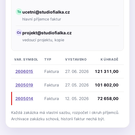
ucetni@studiofialka.cz
To
hlavní příjemce faktur
projekt@studiofialka.cz
Cc
vedoucí projektu, kopie
VAR. SYMBOL
TYP
VYSTAVENO
K ÚHRADĚ
STAV
2606015
Faktura
27. 06. 2026
121 311,00
Vys
2605019
Faktura
27. 05. 2026
101 802,00
Odes
2605014
Faktura
12. 05. 2026
72 658,00
Po s
Každá zakázka má vlastní sazbu, rozpočet i okruh příjemců.
Archivace zakázku schová, historii faktur nechá být.