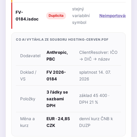
stejný
FV-
variabilní
Neimportováno
Duplicita
0184.isdoc
symbol
CO AI VYTÁHLA ZE SOUBORU HOSTING-CERVEN.PDF
Anthropic,
ClientResolver: IČO
Dodavatel
PBC
→ DIČ → název
Doklad /
FV 2026-
splatnost 14. 07.
VS
0184
2026
3 řádky se
základ 45 400 ·
Položky
sazbami
DPH 21 %
DPH
Měna a
EUR · 24,85
denní kurz ČNB k
kurz
CZK
DUZP