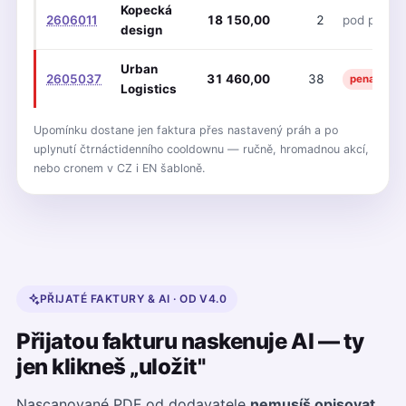
Kopecká
2606011
18 150,00
2
pod prahe
design
Urban
2605037
31 460,00
38
penalizace
Logistics
Upomínku dostane jen faktura přes nastavený práh a po
uplynutí čtrnáctidenního cooldownu — ručně, hromadnou akcí,
nebo cronem v CZ i EN šabloně.
PŘIJATÉ FAKTURY & AI · OD V4.0
Přijatou fakturu naskenuje AI — ty
jen klikneš „uložit"
Nascanované PDF od dodavatele
nemusíš opisovat
.