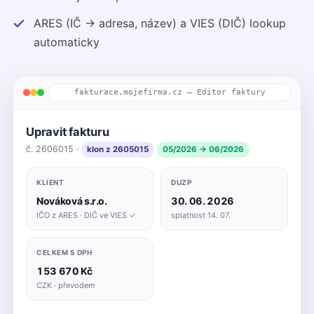
ARES (IČ → adresa, název) a VIES (DIČ) lookup
automaticky
fakturace.mojefirma.cz — Editor faktury
Upravit fakturu
č. 2606015 ·
klon z 2605015
05/2026 → 06/2026
KLIENT
DUZP
Nováková s.r.o.
30. 06. 2026
IČO z ARES · DIČ ve VIES ✓
splatnost 14. 07.
CELKEM S DPH
153 670 Kč
CZK · převodem