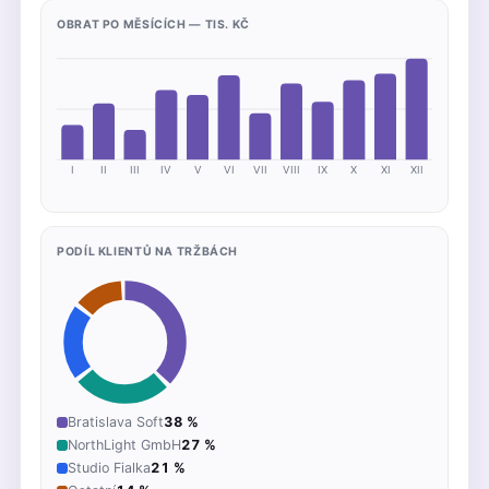
OBRAT PO MĚSÍCÍCH — TIS. KČ
I
II
III
IV
V
VI
VII
VIII
IX
X
XI
XII
PODÍL KLIENTŮ NA TRŽBÁCH
Bratislava Soft
38 %
NorthLight GmbH
27 %
Studio Fialka
21 %