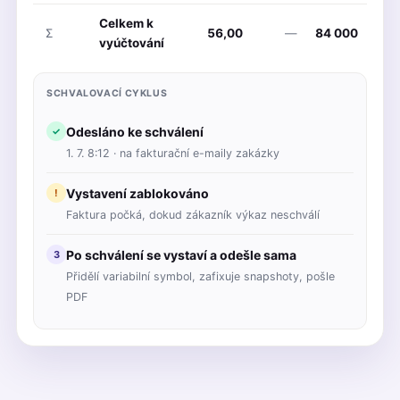
Celkem k
Σ
56,00
—
84 000
vyúčtování
SCHVALOVACÍ CYKLUS
Odesláno ke schválení
✓
1. 7. 8:12 · na fakturační e-maily zakázky
Vystavení zablokováno
!
Faktura počká, dokud zákazník výkaz neschválí
Po schválení se vystaví a odešle sama
3
Přidělí variabilní symbol, zafixuje snapshoty, pošle
PDF