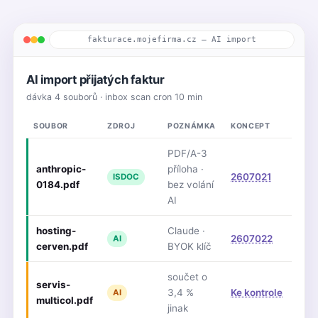
fakturace.mojefirma.cz — AI import
AI import přijatých faktur
dávka 4 souborů · inbox scan cron 10 min
SOUBOR
ZDROJ
POZNÁMKA
KONCEPT
PDF/A-3
anthropic-
příloha ·
2607021
ISDOC
0184.pdf
bez volání
AI
hosting-
Claude ·
2607022
AI
cerven.pdf
BYOK klíč
součet o
servis-
3,4 %
Ke kontrole
AI
multicol.pdf
jinak