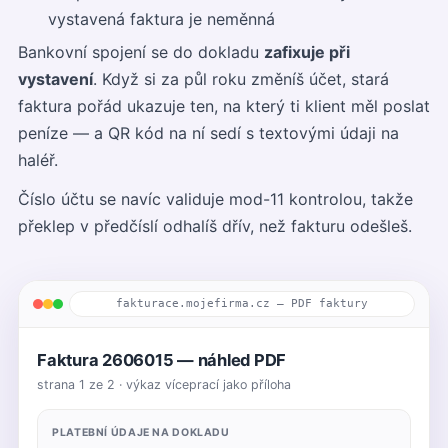
vystavená faktura je neměnná
Bankovní spojení se do dokladu
zafixuje při
vystavení
. Když si za půl roku změníš účet, stará
faktura pořád ukazuje ten, na který ti klient měl poslat
peníze — a QR kód na ní sedí s textovými údaji na
haléř.
Číslo účtu se navíc validuje mod-11 kontrolou, takže
překlep v předčíslí odhalíš dřív, než fakturu odešleš.
fakturace.mojefirma.cz — PDF faktury
Faktura 2606015 — náhled PDF
strana 1 ze 2 · výkaz víceprací jako příloha
PLATEBNÍ ÚDAJE NA DOKLADU