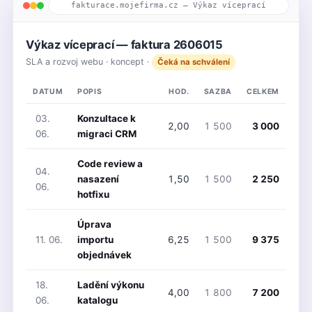
fakturace.mojefirma.cz — Výkaz víceprací
Výkaz víceprací — faktura 2606015
SLA a rozvoj webu · koncept ·
Čeká na schválení
DATUM
POPIS
HOD.
SAZBA
CELKEM
03.
Konzultace k
2,00
1 500
3 000
06.
migraci CRM
Code review a
04.
nasazení
1,50
1 500
2 250
06.
hotfixu
Úprava
11. 06.
importu
6,25
1 500
9 375
objednávek
18.
Ladění výkonu
4,00
1 800
7 200
06.
katalogu