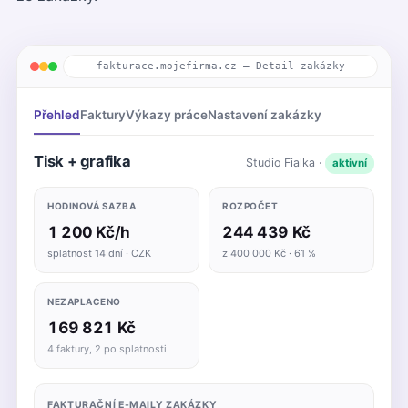
fakturace.mojefirma.cz — Detail zakázky
Přehled
Faktury
Výkazy práce
Nastavení zakázky
Tisk + grafika
Studio Fialka ·
aktivní
HODINOVÁ SAZBA
ROZPOČET
1 200 Kč/h
244 439 Kč
splatnost 14 dní · CZK
z 400 000 Kč · 61 %
NEZAPLACENO
169 821 Kč
4 faktury, 2 po splatnosti
FAKTURAČNÍ E-MAILY ZAKÁZKY