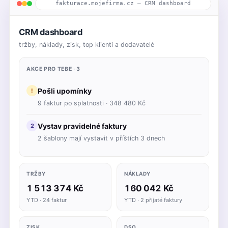
fakturace.mojefirma.cz — CRM dashboard
CRM dashboard
tržby, náklady, zisk, top klienti a dodavatelé
AKCE PRO TEBE · 3
Pošli upomínky
!
9 faktur po splatnosti · 348 480 Kč
Vystav pravidelné faktury
2
2 šablony mají vystavit v příštích 3 dnech
TRŽBY
NÁKLADY
1 513 374 Kč
160 042 Kč
YTD · 24 faktur
YTD · 2 přijaté faktury
ZISK
DSO