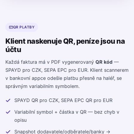
QR PLATBY
Klient naskenuje QR, peníze jsou na
účtu
Každá faktura má v PDF vygenerovaný
QR kód
—
SPAYD pro CZK, SEPA EPC pro EUR. Klient scannerem
v bankovní appce odešle platbu přesně na haléř, se
správným variabilním symbolem.
SPAYD QR pro CZK, SEPA EPC QR pro EUR
Variabilní symbol + částka v QR — bez chyb v
opisu
Snapshot dodavatele/odběratele/banky →