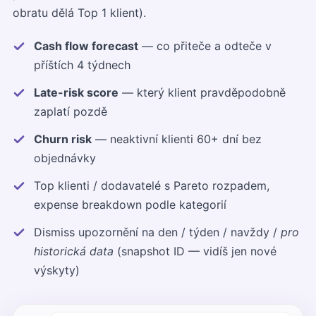
obratu dělá Top 1 klient).
Cash flow forecast
— co přiteče a odteče v
příštích 4 týdnech
Late-risk score
— který klient pravděpodobně
zaplatí pozdě
Churn risk
— neaktivní klienti 60+ dní bez
objednávky
Top klienti / dodavatelé s Pareto rozpadem,
expense breakdown podle kategorií
Dismiss upozornění na den / týden / navždy /
pro
historická data
(snapshot ID — vidíš jen nové
výskyty)