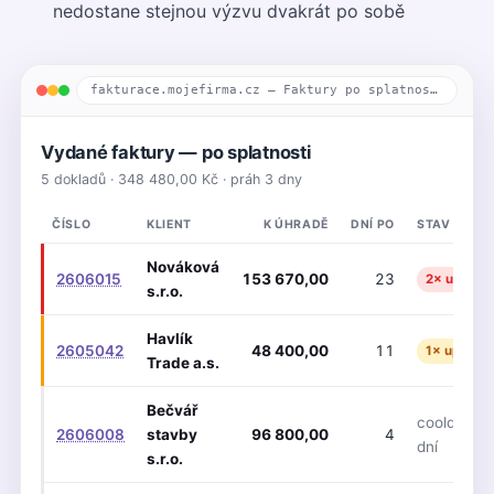
nedostane stejnou výzvu dvakrát po sobě
fakturace.mojefirma.cz — Faktury po splatnosti
Vydané faktury — po splatnosti
5 dokladů · 348 480,00 Kč · práh 3 dny
ČÍSLO
KLIENT
K ÚHRADĚ
DNÍ PO
STAV UPOM
Nováková
2606015
153 670,00
23
2× upomín
s.r.o.
Havlík
2605042
48 400,00
11
1× upomín
Trade a.s.
Bečvář
cooldown 
2606008
stavby
96 800,00
4
dní
s.r.o.