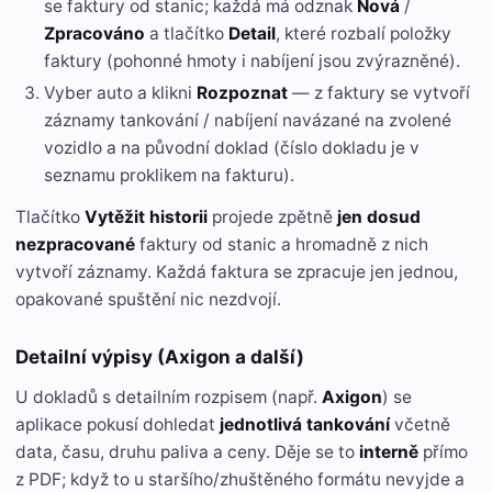
se faktury od stanic; každá má odznak
Nová
/
Zpracováno
a tlačítko
Detail
, které rozbalí položky
faktury (pohonné hmoty i nabíjení jsou zvýrazněné).
Vyber auto a klikni
Rozpoznat
— z faktury se vytvoří
záznamy tankování / nabíjení navázané na zvolené
vozidlo a na původní doklad (číslo dokladu je v
seznamu proklikem na fakturu).
Tlačítko
Vytěžit historii
projede zpětně
jen dosud
nezpracované
faktury od stanic a hromadně z nich
vytvoří záznamy. Každá faktura se zpracuje jen jednou,
opakované spuštění nic nezdvojí.
Detailní výpisy (Axigon a další)
U dokladů s detailním rozpisem (např.
Axigon
) se
aplikace pokusí dohledat
jednotlivá tankování
včetně
data, času, druhu paliva a ceny. Děje se to
interně
přímo
z PDF; když to u staršího/zhuštěného formátu nevyjde a