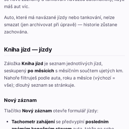
máš aut víc.
Auto, které má navázané jízdy nebo tankování, nelze
smazat (jen archivovat při úpravě) — historie zůstane
zachována.
Kniha jízd — jízdy
Záložka
Kniha jízd
je seznam jednotlivých jízd,
seskupený
po měsících
s měsíčním součtem ujetých km.
Nahoře filtruješ podle auta, roku a měsíce (výchozí =
vše); dlouhý seznam se stránkuje.
Nový záznam
Tlačítko
Nový záznam
otevře formulář jízdy:
Tachometr zahájení
se předvyplní
posledním
známým konečným stavem
auta, takže na sebe