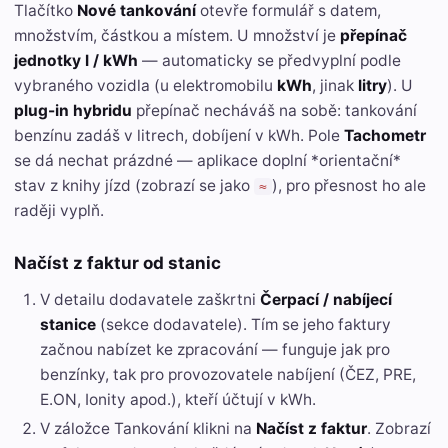
Tlačítko
Nové tankování
otevře formulář s datem,
množstvím, částkou a místem. U množství je
přepínač
jednotky l / kWh
— automaticky se předvyplní podle
vybraného vozidla (u elektromobilu
kWh
, jinak
litry
). U
plug-in hybridu
přepínač necháváš na sobě: tankování
benzínu zadáš v litrech, dobíjení v kWh. Pole
Tachometr
se dá nechat prázdné — aplikace doplní *orientační*
stav z knihy jízd (zobrazí se jako
), pro přesnost ho ale
≈
raději vyplň.
Načíst z faktur od stanic
V detailu dodavatele zaškrtni
Čerpací / nabíjecí
stanice
(sekce dodavatele). Tím se jeho faktury
začnou nabízet ke zpracování — funguje jak pro
benzínky, tak pro provozovatele nabíjení (ČEZ, PRE,
E.ON, Ionity apod.), kteří účtují v kWh.
V záložce Tankování klikni na
Načíst z faktur
. Zobrazí