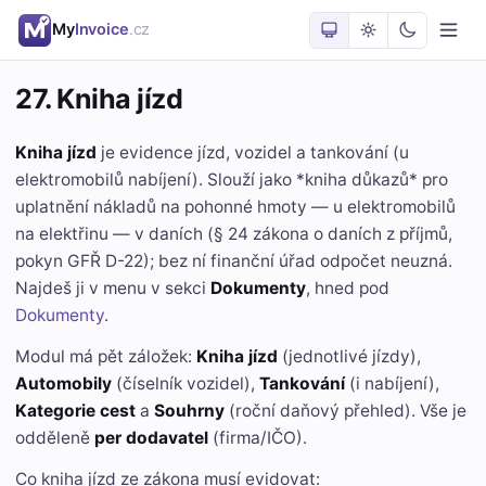
My
Invoice
.cz
27. Kniha jízd
Kniha jízd
je evidence jízd, vozidel a tankování (u
elektromobilů nabíjení). Slouží jako *kniha důkazů* pro
uplatnění nákladů na pohonné hmoty — u elektromobilů
na elektřinu — v daních (§ 24 zákona o daních z příjmů,
pokyn GFŘ D-22); bez ní finanční úřad odpočet neuzná.
Najdeš ji v menu v sekci
Dokumenty
, hned pod
Dokumenty
.
Modul má pět záložek:
Kniha jízd
(jednotlivé jízdy),
Automobily
(číselník vozidel),
Tankování
(i nabíjení),
Kategorie cest
a
Souhrny
(roční daňový přehled). Vše je
odděleně
per dodavatel
(firma/IČO).
Co kniha jízd ze zákona musí evidovat: