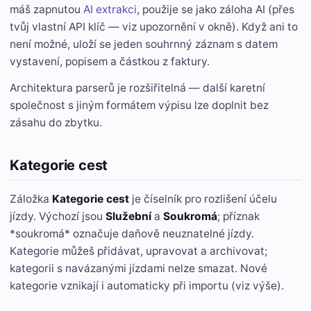
máš zapnutou
AI extrakci
, použije se jako záloha AI (přes
tvůj vlastní API klíč — viz upozornění v okně). Když ani to
není možné, uloží se jeden souhrnný záznam s datem
vystavení, popisem a částkou z faktury.
Architektura parserů je rozšiřitelná — další karetní
společnost s jiným formátem výpisu lze doplnit bez
zásahu do zbytku.
Kategorie cest
Záložka
Kategorie cest
je číselník pro rozlišení účelu
jízdy. Výchozí jsou
Služební
a
Soukromá
; příznak
*soukromá* označuje daňově neuznatelné jízdy.
Kategorie můžeš přidávat, upravovat a archivovat;
kategorii s navázanými jízdami nelze smazat. Nové
kategorie vznikají i automaticky při importu (viz výše).