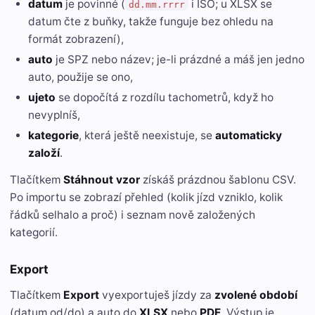
datum
je povinné (
i ISO; u XLSX se
dd.mm.rrrr
datum čte z buňky, takže funguje bez ohledu na
formát zobrazení),
auto
je SPZ nebo název; je-li prázdné a máš jen jedno
auto, použije se ono,
ujeto
se dopočítá z rozdílu tachometrů, když ho
nevyplníš,
kategorie
, která ještě neexistuje, se
automaticky
založí
.
Tlačítkem
Stáhnout vzor
získáš prázdnou šablonu CSV.
Po importu se zobrazí přehled (kolik jízd vzniklo, kolik
řádků selhalo a proč) i seznam nově založených
kategorií.
Export
Tlačítkem
Export
vyexportuješ jízdy za
zvolené období
(datum od/do) a auto do
XLSX
nebo
PDF
. Výstup je