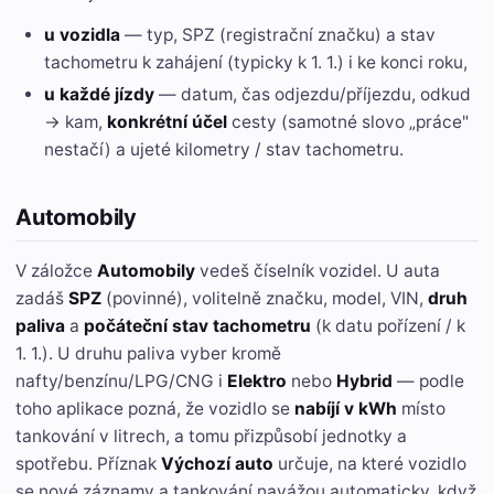
u vozidla
— typ, SPZ (registrační značku) a stav
tachometru k zahájení (typicky k 1. 1.) i ke konci roku,
u každé jízdy
— datum, čas odjezdu/příjezdu, odkud
→ kam,
konkrétní účel
cesty (samotné slovo „práce"
nestačí) a ujeté kilometry / stav tachometru.
Automobily
V záložce
Automobily
vedeš číselník vozidel. U auta
zadáš
SPZ
(povinné), volitelně značku, model, VIN,
druh
paliva
a
počáteční stav tachometru
(k datu pořízení / k
1. 1.). U druhu paliva vyber kromě
nafty/benzínu/LPG/CNG i
Elektro
nebo
Hybrid
— podle
toho aplikace pozná, že vozidlo se
nabíjí v kWh
místo
tankování v litrech, a tomu přizpůsobí jednotky a
spotřebu. Příznak
Výchozí auto
určuje, na které vozidlo
se nové záznamy a tankování navážou automaticky, když