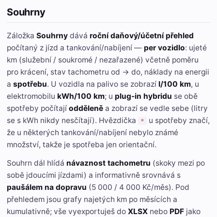
Souhrny
Záložka
Souhrny
dává
roční daňový/účetní přehled
počítaný z jízd a tankování/nabíjení —
per vozidlo
: ujeté
km (služební / soukromé / nezařazené) včetně poměru
pro krácení, stav tachometru od → do, náklady na energii
a
spotřebu
. U vozidla na palivo se zobrazí
l/100 km
, u
elektromobilu
kWh/100 km
; u
plug-in hybridu
se obě
spotřeby počítají
odděleně
a zobrazí se vedle sebe (litry
se s kWh nikdy nesčítají). Hvězdička
u spotřeby značí,
*
že u některých tankování/nabíjení nebylo známé
množství, takže je spotřeba jen orientační.
Souhrn dál hlídá
návaznost tachometru
(skoky mezi po
sobě jdoucími jízdami) a informativně srovnává s
paušálem na dopravu
(5 000 / 4 000 Kč/měs). Pod
přehledem jsou grafy najetých km po měsících a
kumulativně; vše vyexportuješ do
XLSX
nebo
PDF
jako