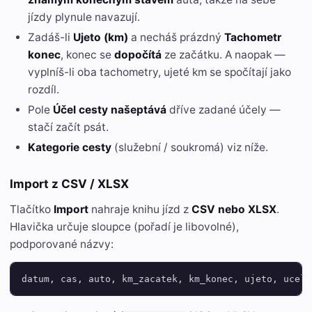
jízdy plynule navazují.
Zadáš-li
Ujeto (km)
a necháš prázdný
Tachometr
konec
, konec se
dopočítá
ze začátku. A naopak —
vyplníš-li oba tachometry, ujeté km se spočítají jako
rozdíl.
Pole
Účel cesty
našeptává
dříve zadané účely —
stačí začít psát.
Kategorie cesty
(služební / soukromá) viz níže.
Import z CSV / XLSX
Tlačítko
Import
nahraje knihu jízd z
CSV nebo XLSX
.
Hlavička určuje sloupce (pořadí je libovolné),
podporované názvy:
datum, cas, auto, km_zacatek, km_konec, ujeto, ucel,