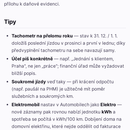
přílohu k daňové evidenci.
Tipy
Tachometr na přelomu roku
— stav k 31. 12. / 1. 1.
doložíš poslední jízdou v prosinci a první v lednu; díky
předvyplnění tachometru na sebe navazují samy.
Účel piš konkrétně
— např. „Jednání s klientem,
Praha", ne jen „práce"; finanční úřad může vyžadovat
bližší popis.
Soukromé jízdy
veď taky — při krácení odpočtu
(např. paušál na PHM) je užitečné mít poměr
služebních a soukromých km.
Elektromobil
nastav v Automobilech jako
Elektro
—
nové záznamy pak rovnou nabízí jednotku
kWh
a
spotřeba se počítá v kWh/100 km. Dobíjení doma na
domovní elektřinu, které nejde oddělit od fakturace