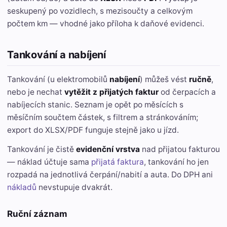
seskupený po vozidlech, s mezisoučty a celkovým
počtem km — vhodné jako příloha k daňové evidenci.
Tankování a nabíjení
Tankování (u elektromobilů
nabíjení
) můžeš vést
ručně
,
nebo je nechat
vytěžit z přijatých faktur
od čerpacích a
nabíjecích stanic. Seznam je opět po měsících s
měsíčním součtem částek, s filtrem a stránkováním;
export do XLSX/PDF funguje stejně jako u jízd.
Tankování je čistě
evidenční vrstva
nad přijatou fakturou
— náklad účtuje sama
přijatá faktura
, tankování ho jen
rozpadá na jednotlivá čerpání/nabití a auta. Do DPH ani
nákladů
nevstupuje dvakrát.
Ruční záznam