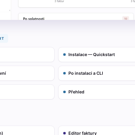
RT
Instalace — Quickstart
vní
Po instalaci a CLI
Přehled
m)
Editor faktury