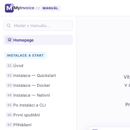
My
Invoice
.cz
MANUÁL
Homepage
INSTALACE A START
Úvod
01
Instalace — Quickstart
02
Ví
v 
Instalace — Docker
03
Instalace — Nativní
04
Pr
Po instalaci a CLI
05
První spuštění
06
Přihlášení
07