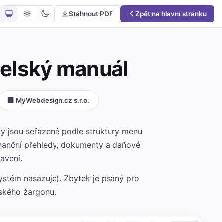
Stáhnout PDF
Zpět na hlavní stránku
telský manuál
🏢 MyWebdesign.cz s.r.o.
oly jsou seřazené podle struktury menu
finanční přehledy, dokumenty a daňové
avení.
systém nasazuje). Zbytek je psaný pro
ského žargonu.