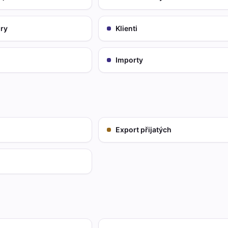
ury
Klienti
Importy
Export přijatých