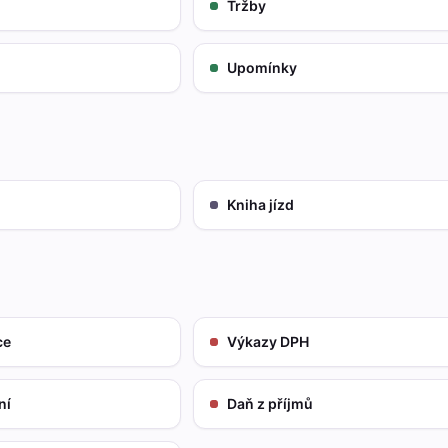
Tržby
Upomínky
Kniha jízd
ce
Výkazy DPH
ní
Daň z příjmů