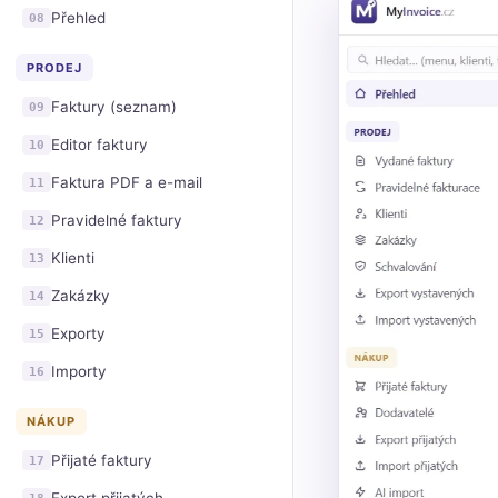
Přehled
08
PRODEJ
Faktury (seznam)
09
Editor faktury
10
Faktura PDF a e-mail
11
Pravidelné faktury
12
Klienti
13
Zakázky
14
Exporty
15
Importy
16
NÁKUP
Přijaté faktury
17
18