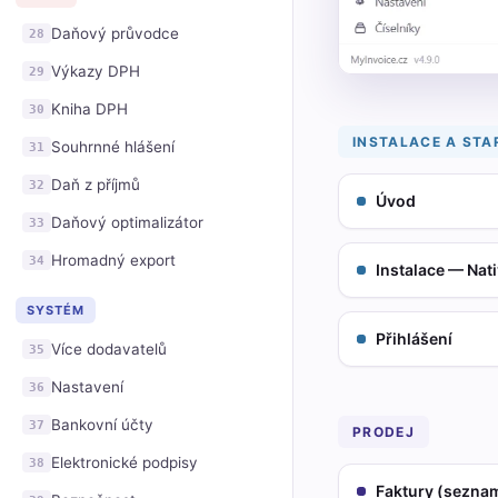
Daňový průvodce
28
Výkazy DPH
29
Kniha DPH
30
INSTALACE A STA
Souhrnné hlášení
31
Daň z příjmů
32
Úvod
Daňový optimalizátor
33
Hromadný export
34
Instalace — Nati
SYSTÉM
Přihlášení
Více dodavatelů
35
Nastavení
36
Bankovní účty
37
PRODEJ
Elektronické podpisy
38
Faktury (sezna