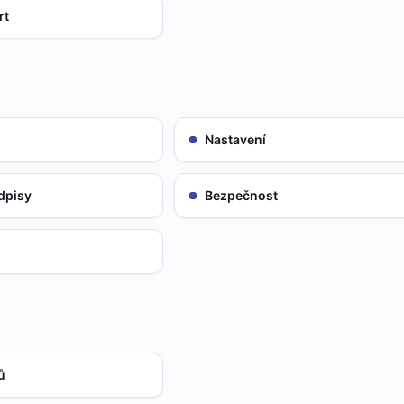
rt
Nastavení
dpisy
Bezpečnost
ů