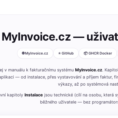
MyInvoice.cz — uživa
🌐 MyInvoice.cz
⭐ GitHub
📦 GHCR Docker
tej v manuálu k fakturačnímu systému
MyInvoice.cz
. Kapit
aplikaci — od instalace, přes vystavování a příjem faktur, 
výkazy, až po systémová nast
vní kapitoly
Instalace
jsou technické (cílí na osobu, která 
běžného uživatele — bez programátor