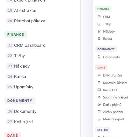
Export přijatých
AI extrakce
19
Platební příkazy
20
FINANCE
CRM dashboard
21
Tržby
22
Náklady
23
Banka
24
Upomínky
25
DOKUMENTY
Dokumenty
26
Kniha jízd
27
DANĚ